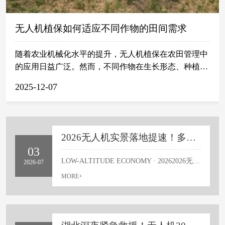
无人机植保如何适应不同作物的田间需求
随着农业机械化水平的提升，无人机植保在农田管理中
的应用日益广泛。然而，不同作物在生长形态、种植密
度和田间结构上存在明显差异，对施药方式提出了多样
2025-12-07
化要求。水稻低矮密植，果树高大分层，小麦成片连
垄，棉花株距较宽——这些特点决定了无人机作业不能
采用统一模式，而需根据具体作物调整飞行参数，以实
现药液的合理分布。无人机植保如何适应不同作物的田
2026无人机实景落地提速！多领域重大项目密集落地
间需求？下面，湖北云技科技有限公司来做分析。在南
03
方水稻区，作物生长周期内田面常保持浅水层，植株高
LOW-ALTITUDE ECONOMY · 20262026无人机实景落地提速！多领域重大项目密集落地职业人才红利全面释放进入2026年下半年，国内低空经济正式告别概念试点阶段，迎来大规模实景落地的爆发期。近一个月以来，无人机在民生配送、智慧农业、文旅产业、城市应急、工业巡检等多个主流领域，落地一大批可落地、可商用、可量产的真实项目。随着行业商业化场景持续扩容，规范化、专业化作业成为硬性标准，持证上岗、实景实操、合规作业，已然成为无人机从业者的核心刚需，全新的职业发展机遇正在全面释放。 如今的无人机，早已不是大众印象中的娱乐玩具，而是赋能各行各业的核心智能工具。当下行业最稀缺的不再是飞行设备，而是懂合规、会实操、能独立落地商业项目的专业技术人才，低空经济的人才红利，正式进入全面兑现阶段。🔥 五大赛道同步爆发 · 实景落地进行时📦 低空物流标志事件：广州南沙海上无人机常态化配送 ·人才缺口：航线规划师、实景飞手🌾 ...
2026-07
度一般不超过1.2米，群体密集。这种环境适合无人机进
MORE+
行低空匀速飞行。通常将飞行高度控制在距离冠层上方
1.5至2米之间，喷幅宽度与行距匹配，配合细雾化喷
嘴，使药液能穿透上层叶片，沉降到中下部病虫易发区
域。同时，因稻田多呈规整方块状，航线规划较为简