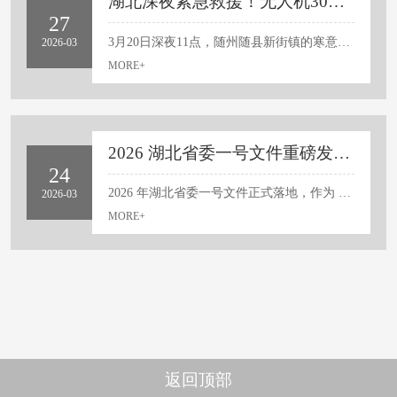
湖北深夜紧急救援！无人机30分钟锁定85岁失联老人，硬核技术守护民生
单，可实现连续作业，减少重喷或漏喷现象。相比之
27
下，小麦田虽同样为大田作物，但其生长后期茎秆直
3月20日深夜11点，随州随县新街镇的寒意愈发浓烈，初春的夜风裹挟着湿冷气息，寒意直透衣骨。就在这个万籁俱寂的深夜，新街派出所的值班电话突然响起，一通带着哭腔的求助电话打破了宁静——一位85岁高龄的老人，当天下午出门后便失联未归，其子女均不在身边，家中仅剩同样年过八旬的老伴焦急万分，邻居们自发陪同家属，在周边道路、田间地头反复搜寻数小时，却始终未见老人踪影，情况万分危急。高龄老人深夜滞留野外，危险不言而喻。初春深夜气温持续走低，田间泥地湿滑难行，老人不仅可能遭遇失温、摔伤，还可能因体力不支陷入更危险的境地，每多滞留一分钟，生命安全就多一分威胁。就在众人束手无策、传统人力搜救陷入瓶颈之际，专业无人机挺身而出，成为这场深夜救援的“破局关键”，用科技力量为老人的生命保驾护航。警民空地联动，无人机化身深夜搜救“空中鹰眼”以往深夜野外寻人，纯靠人力排查往往事倍功半。漆黑的夜色让视线几乎为零，老人最后失联的区域...
2026-03
立、通风性好，且多数地区实行条播，行间有...
MORE+
2026 湖北省委一号文件重磅发布！无人机站上三农风口，持证入行抢占高薪红利
24
2026 年湖北省委一号文件正式落地，作为 “十五五” 开局之年全省三农工作纲领性指导文件，全文多次重点提及科技赋能农业、低空经济落地、智能农机装备普及。政策直接定调，将无人机纳入乡村振兴核心赛道，行业迎来实打实的发展黄金期。如今无人机早已跳出小众试点范畴，不再是农业锦上添花的辅助工具，而是提升粮食产能、补齐农机短板、完善乡村基层治理的刚需装备。这份一号文件的每一项部署，都暗藏无人机行业专属红利。无论你是零基础想入行的新手、深耕多年的行业从业者，还是涉农种植经营主体，都能从政策中找准清晰的发展与盈利方向。一、农业新质生产力加速升级，无人机成田间必备标配2026 湖北一号文件明确提出因地制宜发展农业新质生产力，把数智农业搭建、低空经济场景拓展、智能机器人落地应用，列为湖北农业现代化核心抓手，彻底打破传统人工耕种的低效模式。全省聚焦粮食产能攻坚、高标准农田连片建设、特色农产品产业升级，市场对高效、精准、...
2026-03
MORE+
返回顶部