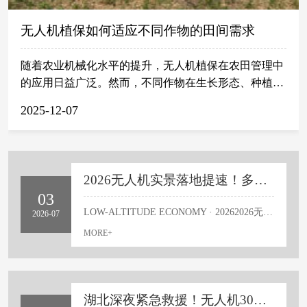
无人机植保如何适应不同作物的田间需求
随着农业机械化水平的提升，无人机植保在农田管理中
的应用日益广泛。然而，不同作物在生长形态、种植密
度和田间结构上存在明显差异，对施药方式提出了多样
2025-12-07
化要求。水稻低矮密植，果树高大分层，小麦成片连
垄，棉花株距较宽——这些特点决定了无人机作业不能
采用统一模式，而需根据具体作物调整飞行参数，以实
现药液的合理分布。无人机植保如何适应不同作物的田
2026无人机实景落地提速！多领域重大项目密集落地
间需求？下面，湖北云技科技有限公司来做分析。在南
03
方水稻区，作物生长周期内田面常保持浅水层，植株高
LOW-ALTITUDE ECONOMY · 20262026无人机实景落地提速！多领域重大项目密集落地职业人才红利全面释放进入2026年下半年，国内低空经济正式告别概念试点阶段，迎来大规模实景落地的爆发期。近一个月以来，无人机在民生配送、智慧农业、文旅产业、城市应急、工业巡检等多个主流领域，落地一大批可落地、可商用、可量产的真实项目。随着行业商业化场景持续扩容，规范化、专业化作业成为硬性标准，持证上岗、实景实操、合规作业，已然成为无人机从业者的核心刚需，全新的职业发展机遇正在全面释放。 如今的无人机，早已不是大众印象中的娱乐玩具，而是赋能各行各业的核心智能工具。当下行业最稀缺的不再是飞行设备，而是懂合规、会实操、能独立落地商业项目的专业技术人才，低空经济的人才红利，正式进入全面兑现阶段。🔥 五大赛道同步爆发 · 实景落地进行时📦 低空物流标志事件：广州南沙海上无人机常态化配送 ·人才缺口：航线规划师、实景飞手🌾 ...
2026-07
度一般不超过1.2米，群体密集。这种环境适合无人机进
MORE+
行低空匀速飞行。通常将飞行高度控制在距离冠层上方
1.5至2米之间，喷幅宽度与行距匹配，配合细雾化喷
嘴，使药液能穿透上层叶片，沉降到中下部病虫易发区
域。同时，因稻田多呈规整方块状，航线规划较为简
湖北深夜紧急救援！无人机30分钟锁定85岁失联老人，硬核技术守护民生
单，可实现连续作业，减少重喷或漏喷现象。相比之