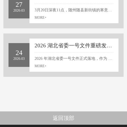
27
下，小麦田虽同样为大田作物，但其生长后期茎秆直
3月20日深夜11点，随州随县新街镇的寒意愈发浓烈，初春的夜风裹挟着湿冷气息，寒意直透衣骨。就在这个万籁俱寂的深夜，新街派出所的值班电话突然响起，一通带着哭腔的求助电话打破了宁静——一位85岁高龄的老人，当天下午出门后便失联未归，其子女均不在身边，家中仅剩同样年过八旬的老伴焦急万分，邻居们自发陪同家属，在周边道路、田间地头反复搜寻数小时，却始终未见老人踪影，情况万分危急。高龄老人深夜滞留野外，危险不言而喻。初春深夜气温持续走低，田间泥地湿滑难行，老人不仅可能遭遇失温、摔伤，还可能因体力不支陷入更危险的境地，每多滞留一分钟，生命安全就多一分威胁。就在众人束手无策、传统人力搜救陷入瓶颈之际，专业无人机挺身而出，成为这场深夜救援的“破局关键”，用科技力量为老人的生命保驾护航。警民空地联动，无人机化身深夜搜救“空中鹰眼”以往深夜野外寻人，纯靠人力排查往往事倍功半。漆黑的夜色让视线几乎为零，老人最后失联的区域...
2026-03
立、通风性好，且多数地区实行条播，行间有...
MORE+
2026 湖北省委一号文件重磅发布！无人机站上三农风口，持证入行抢占高薪红利
24
2026 年湖北省委一号文件正式落地，作为 “十五五” 开局之年全省三农工作纲领性指导文件，全文多次重点提及科技赋能农业、低空经济落地、智能农机装备普及。政策直接定调，将无人机纳入乡村振兴核心赛道，行业迎来实打实的发展黄金期。如今无人机早已跳出小众试点范畴，不再是农业锦上添花的辅助工具，而是提升粮食产能、补齐农机短板、完善乡村基层治理的刚需装备。这份一号文件的每一项部署，都暗藏无人机行业专属红利。无论你是零基础想入行的新手、深耕多年的行业从业者，还是涉农种植经营主体，都能从政策中找准清晰的发展与盈利方向。一、农业新质生产力加速升级，无人机成田间必备标配2026 湖北一号文件明确提出因地制宜发展农业新质生产力，把数智农业搭建、低空经济场景拓展、智能机器人落地应用，列为湖北农业现代化核心抓手，彻底打破传统人工耕种的低效模式。全省聚焦粮食产能攻坚、高标准农田连片建设、特色农产品产业升级，市场对高效、精准、...
2026-03
MORE+
返回顶部