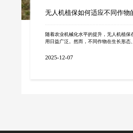
无人机植保如何适应不同作物
随着农业机械化水平的提升，无人机植保
用日益广泛。然而，不同作物在生长形态
结构上存在明显差异，对施药方式提出了
低矮密植，果树高大分层，小麦成片连垄
2025-12-07
——这些特点决定了无人机作业不能采用
据具体作物调整飞行参数，以实现药液的
植保如何适应不同作物的田间需求？下面
限公司来做分析。在南方水稻区，作物生
持浅水层，植株高度一般不超过1.2米，
适合无人机进行低空匀速飞行。通常将飞
冠层上方1.5至2米之间，喷幅宽度与行距
喷嘴，使药液能穿透上层叶片，沉降到中
域。同时，因稻田多呈规整方块状，航线
实现连续作业，减少重喷或漏喷现象。相