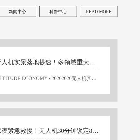
新闻中心
科普中心
READ MORE
2026无人机实景落地提速！多领域重大项目密集落地
LOW-ALTITUDE ECONOMY · 20262026无人机实景落地提速！多领域重大项目密集落地职业人才红利全面释放进入2026年下半年，国内低空经济正式告别概念试点阶段，迎来大规模实景落地的爆发期。近一个月以来，无人机在民生配送、智慧农业、文旅产业、城市应急、工业巡检等多个主流领域，落地一大批可落地、可商用、可量产的真实项目。随着行业商业化场景持续扩容，规范化、专业化作业成为硬性标准，持证上岗、实景实操、合规作业，已然成为无人机从业者的核心刚需，全新的职业发展机遇正在全面释放。 如今的无人机，早已不是大众印象中的娱乐玩具，而是赋能各行各业的核心智能工具。当下行业最稀缺的不再是飞行设备，而是懂合规、会实操、能独立落地商业项目的专业技术人才，低空经济的人才红利，正式进入全面兑现阶段。🔥 五大赛道同步爆发 · 实景落地进行时📦 低空物流标志事件：广州南沙海上无人机常态化配送 ·人才缺口：航线规划师、实景飞手🌾 ...
湖北深夜紧急救援！无人机30分钟锁定85岁失联老人，硬核技术守护民生