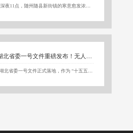
3月20日深夜11点，随州随县新街镇的寒意愈发浓烈，初春的夜风裹挟着湿冷气息，寒意直透衣骨。就在这个万籁俱寂的深夜，新街派出所的值班电话突然响起，一通带着哭腔的求助电话打破了宁静——一位85岁高龄的老人，当天下午出门后便失联未归，其子女均不在身边，家中仅剩同样年过八旬的老伴焦急万分，邻居们自发陪同家属，在周边道路、田间地头反复搜寻数小时，却始终未见老人踪影，情况万分危急。高龄老人深夜滞留野外，危险不言而喻。初春深夜气温持续走低，田间泥地湿滑难行，老人不仅可能遭遇失温、摔伤，还可能因体力不支陷入更危险的境地，每多滞留一分钟，生命安全就多一分威胁。就在众人束手无策、传统人力搜救陷入瓶颈之际，专业无人机挺身而出，成为这场深夜救援的“破局关键”，用科技力量为老人的生命保驾护航。警民空地联动，无人机化身深夜搜救“空中鹰眼”以往深夜野外寻人，纯靠人力排查往往事倍功半。漆黑的夜色让视线几乎为零，老人最后失联的区域...
2026 湖北省委一号文件重磅发布！无人机站上三农风口，持证入行抢占高薪红利
2026 年湖北省委一号文件正式落地，作为 “十五五” 开局之年全省三农工作纲领性指导文件，全文多次重点提及科技赋能农业、低空经济落地、智能农机装备普及。政策直接定调，将无人机纳入乡村振兴核心赛道，行业迎来实打实的发展黄金期。如今无人机早已跳出小众试点范畴，不再是农业锦上添花的辅助工具，而是提升粮食产能、补齐农机短板、完善乡村基层治理的刚需装备。这份一号文件的每一项部署，都暗藏无人机行业专属红利。无论你是零基础想入行的新手、深耕多年的行业从业者，还是涉农种植经营主体，都能从政策中找准清晰的发展与盈利方向。一、农业新质生产力加速升级，无人机成田间必备标配2026 湖北一号文件明确提出因地制宜发展农业新质生产力，把数智农业搭建、低空经济场景拓展、智能机器人落地应用，列为湖北农业现代化核心抓手，彻底打破传统人工耕种的低效模式。全省聚焦粮食产能攻坚、高标准农田连片建设、特色农产品产业升级，市场对高效、精准、...