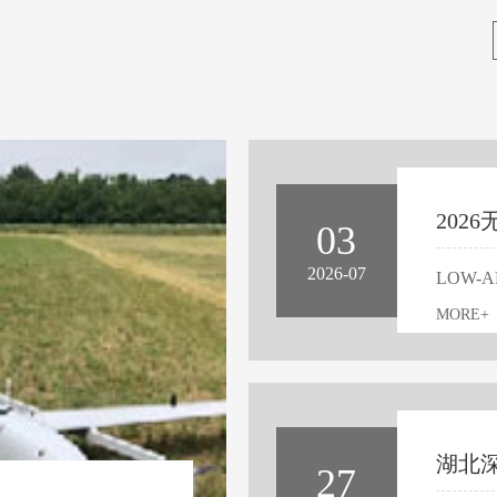
03
2026-07
MORE+
27