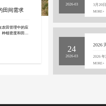
2026-03
的田间需求
MORE+
在农田管理中的应
、种植密度和田间
多样化要求。水稻
，棉花株距较宽
24
统一模式，而需根
合理分布。无人机
2026-03
，湖北云技科技有
MORE+
长周期内田面常保
群体密集。这种环境
行高度控制在距离
匹配，配合细雾化
下部病虫易发区
规划较为简单，可
比之下，小麦田虽